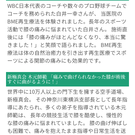
WBC日本代表のコーチや数々のプロ野球チームで
コーチを務められた白井一幸さんが、 当医院の
BME再生療法を体験されました。長年のスポーツ
活動で膝の痛みに悩まれていた白井さん。 施術直
後には「膝の痛みがほとんどなくなり、本当に驚
きました！」と笑顔で語られました。 BME再生
療法は体の自然治癒力を引き出す再生医療でスポ
ーツによる関節の痛みにも効果的です。
新極真会 木元師範 「痛みで曲げられなかった膝が術後
すぐに曲がるように！」
世界中に10万人以上の門下生を擁する空手道場、
新極真会。 その神奈川東横浜支部長として長年指
導にあたられ、多くの弟子を指導されている木元
師範は、 長年の競技生活で膝を酷使し、慢性的
な膝の痛みに悩まれていました。 膝の曲げ伸ばし
も困難で、痛みを抱えたまま指導や日常生活を送