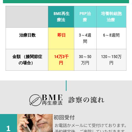
BME再生
PRP治
培養幹細胞
療法
療
治療
治療日数
即日
3～4週
6～8週間
間
金額
（膝関節症
14万3千
30～50
120～150万
の場合）
円
万円
円
初回受付
お電話かメールにて受付けております。
予約確定後、ご来院していただきます。