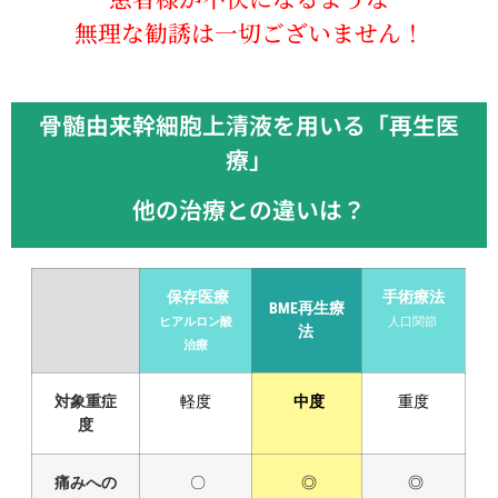
無理な勧誘は一切ございません！
骨髄由来幹細胞上清液を用いる「再生医
療」
他の治療との違いは？
保存医療
手術療法
BME再生療
ヒアルロン酸
人口関節
法
治療
対象重症
軽度
中度
重度
度
痛みへの
〇
◎
◎