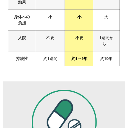
効果
身体への
小
小
大
負担
入院
不要
不要
1週間か
ら～
持続性
約1週間
約1～5年
約10年