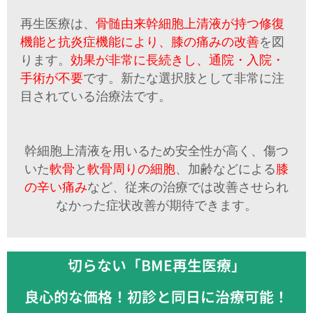
再生医療は、
骨髄由来幹細胞上清液が持つ修復
機能と抗炎症機能により、膝の痛みの改善
を図
ります。
効果が非常に長続きし、通院・入院・
手術が不要
です。新たな選択肢として非常に注
目されている治療法です。
幹細胞上清液を用いるため安全性が高く
、傷つ
いた
軟骨
と
軟骨周りの細胞
、加齢などによる
膝
の辛い痛み
など、従来の治療では改善させられ
なかった症状改善が期待できます。
切らない「BME再生医療」
良心的な価格！初診と同日に治療可能！