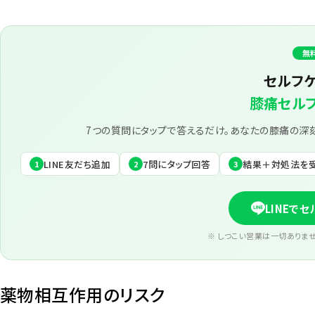
無
セルフ
膝痛セル
7つの質問にタップで答えるだけ。あなたの膝痛の深
LINE友だち追加
7問にタップ回答
結果＋対処法を
1
2
3
LINEで
※ しつこい営業は一切ありま
薬物相互作用のリスク