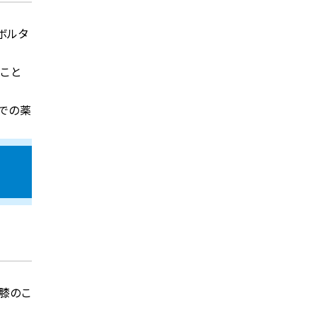
ボルタ
ること
での薬
膝のこ