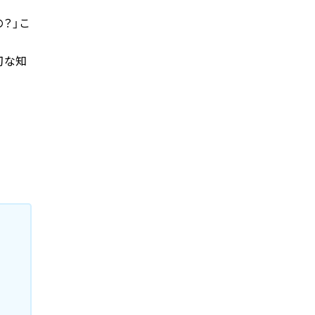
？」こ
切な知