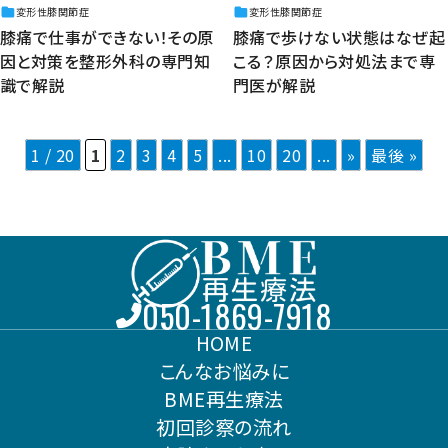
変形性膝関節症
変形性膝関節症
膝痛で仕事ができない！その原
膝痛で歩けない状態はなぜ起
因と対策を整形外科の専門知
こる？原因から対処法まで専
識で解説
門医が解説
1 / 20
1
2
3
4
5
...
10
20
...
»
最後 »
050-1869-7918
HOME
こんなお悩みに
BME再生療法
初回診察の流れ