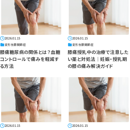
2026.01.15
2026.01.15
変形性膝関節症
変形性膝関節症
膝痛糖尿病の関係とは？血糖
膝痛授乳中の治療で注意した
コントロールで痛みを軽減す
い薬と対処法｜妊娠・授乳期
る方法
の膝の痛み解決ガイド
2026.01.15
2026.01.15