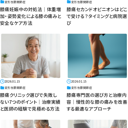
変形性膝関節症
変形性膝関節症
膝痛妊娠中の対処法｜体重増
膝痛セカンドオピニオンはどこ
加・姿勢変化による膝の痛みと
で受ける？タイミングと病院選
安全なケア方法
び
2026.01.15
2026.01.15
変形性膝関節症
変形性膝関節症
膝痛クリニック選びで失敗し
膝痛専門医の選び方と治療内
ない7つのポイント｜治療実績
容｜慢性的な膝の痛みを改善
と医師の経験で見極める方法
する最適なアプローチ