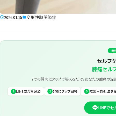
変形性膝関節症
2026.01.15
無
セルフ
膝痛セル
7つの質問にタップで答えるだけ。あなたの膝痛の深
LINE友だち追加
7問にタップ回答
結果＋対処法を
1
2
3
LINEで