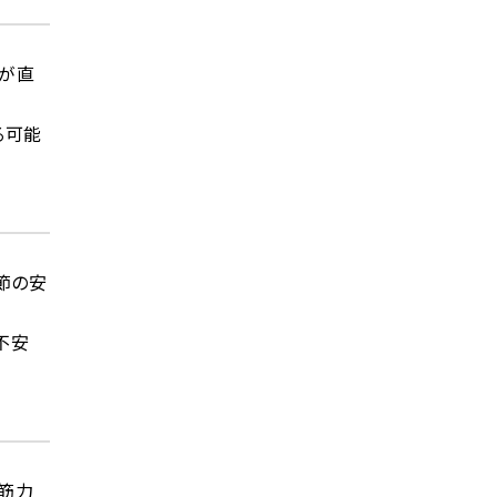
士が直
る可能
節の安
不安
筋力