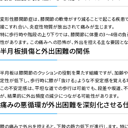
変形性膝関節症は、膝関節の軟骨がすり減ることで起こる疾患で
接こすれ合い、炎症性物質が放出されて痛みが生じます。
特に歩行時や階段の上り下りでは、膝関節に体重の3〜4倍の
性があります。この痛みへの恐怖が、外出を控える主な要因とな
半月板損傷と外出困難の関係
半月板は膝関節のクッションの役割を果たす組織ですが、加齢や
定性が低下し、歩行時に膝が「抜ける」ような不安定感を覚える
この不安定感は、平坦な道での歩行は可能でも、段差や坂道、
が、結果的に外出頻度の減少につながる可能性があります。
痛みの悪循環が外出困難を深刻化させる
膝の痛みで外出を控えると、下肢の筋力低下が進行します。特に