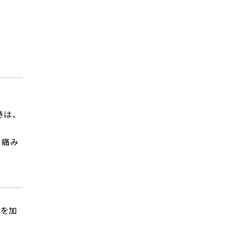
きは、
、痛み
力を加