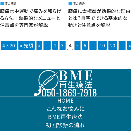
膝の痛み
膝の痛み
膝痛水中運動で痛みを和らげ
膝痛に太極拳が効果的な理由
る方法｜効果的なメニューと
とは？自宅でできる基本的な
注意点を専門家が解説
動きと注意点を解説
4 / 20
« 先頭
«
...
2
3
4
5
6
...
10
20
...
050-1869-7918
HOME
こんなお悩みに
BME再生療法
初回診察の流れ