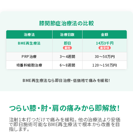
膝関節症治療法の比較
治療法
治療日数
金額
BME再生療法
即日
14万3千円
最短
最安値
PRP治療
3～4週間
30～50万円
培養幹細胞治療
6～8週間
120～150万円
BME再生療法なら即日治療・低価格で痛みを緩和！
つらい膝・肘・肩の痛みから即解放！
注射1本打つだけで痛みを緩和。他の治療法より安価
で即日施術可能なBME再生療法で根本から改善を目
指します。